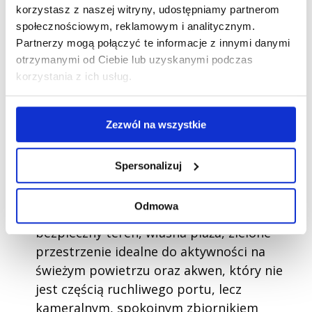
korzystasz z naszej witryny, udostępniamy partnerom
półkolonie Wrocław
społecznościowym, reklamowym i analitycznym.
Partnerzy mogą połączyć te informacje z innymi danymi
otrzymanymi od Ciebie lub uzyskanymi podczas
Nasze
półkolonie odbywają się w Ośrodku
korzystania z ich usług.
Wypoczynkowym Wały
– miejscu, które
łączy wygodę bliskości Wrocławia z
atmosferą prawdziwych wakacji poza
Zezwól na wszystkie
miastem. To przestrzeń oddalona od
miejskiego zgiełku, dzięki czemu dzieci
Spersonalizuj
naprawdę czują, że wyjeżdżają „na wakacje”,
mimo że są tak niedaleko domu. Do naszej
Odmowa
dyspozycji jest cały ośrodek: ogrodzony,
bezpieczny teren, własna plaża, zielone
przestrzenie idealne do aktywności na
świeżym powietrzu oraz akwen, który nie
jest częścią ruchliwego portu, lecz
kameralnym, spokojnym zbiornikiem