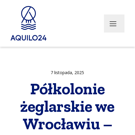
cje
hery
Transport bus (w przygotowaniu)
Zimowanie jachtów
Transport Jachtów
7 listopada, 2025
Półkolonie
żeglarskie we
Wrocławiu –