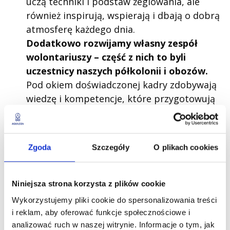
uczą techniki i podstaw żeglowania, ale
również inspirują, wspierają i dbają o dobrą
atmosferę każdego dnia.
Dodatkowo rozwijamy własny zespół
wolontariuszy – część z nich to byli
uczestnicy naszych półkolonii i obozów.
Pod okiem doświadczonej kadry zdobywają
wiedzę i kompetencje, które przygotowują
ich do roli przyszłych instruktorów i
wychowawców, budując tym samym
wyjątkową, międzypokoleniową
Zgoda
Szczegóły
O plikach cookies
społeczność Aquilo24.
Wyjątkowy program
Niniejsza strona korzysta z plików cookie
i fantastyczne
Wykorzystujemy pliki cookie do spersonalizowania treści
i reklam, aby oferować funkcje społecznościowe i
miejsce – żeglarskie
analizować ruch w naszej witrynie. Informacje o tym, jak