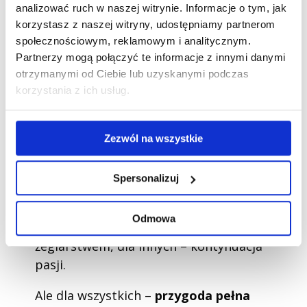
analizować ruch w naszej witrynie. Informacje o tym, jak
łączymy te dwie rzeczy! Bo dzieci uczą się
korzystasz z naszej witryny, udostępniamy partnerom
najwięcej właśnie poprzez zabawę.
społecznościowym, reklamowym i analitycznym.
Partnerzy mogą połączyć te informacje z innymi danymi
Podczas naszych półkolonii żeglarskich
otrzymanymi od Ciebie lub uzyskanymi podczas
poznają świat wody z trochę innej
korzystania z ich usług.
perspektywy: będą uczyć się pływać na SUP-
ach, żaglówkach klasy Optimist, a także
Zezwól na wszystkie
spróbują swoich sił na większych jachtach
typu Sigma. Poznają podstawy
bezpiecznego zachowania nad wodą
i
Spersonalizuj
nauczą się wiązać
żeglarskie węzły
.
Odmowa
Dla jednych będzie to pierwsze spotkanie z
żeglarstwem, dla innych – kontynuacja
pasji.
Ale dla wszystkich –
przygoda pełna