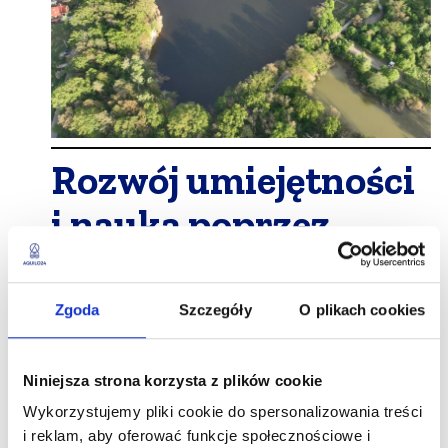
Rozwój umiejętności
i nauka poprzez
zabawę
Zgoda
Szczegóły
O plikach cookies
Nowe umiejętności, rozwijanie pasji i
zaszczepienie bakcyla wodniactwa –
umiemy to zrobić!⛵
Niniejsza strona korzysta z plików cookie
Wykorzystujemy pliki cookie do spersonalizowania treści
Rodzice lubią, gdy dziecko świetnie się
i reklam, aby oferować funkcje społecznościowe i
bawi, a jednocześnie uczy i rozwija – my