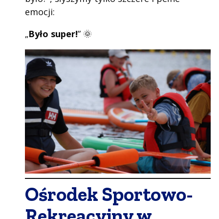
emocji:
„
Było super!
” 🌞
Ośrodek Sportowo-
Rekreacyjny w