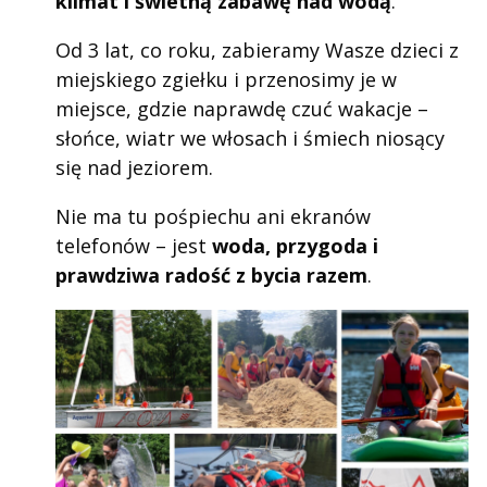
klimat i świetną zabawę nad wodą
.
Od 3 lat, co roku, zabieramy Wasze dzieci z
miejskiego zgiełku i przenosimy je w
miejsce, gdzie naprawdę czuć wakacje –
słońce, wiatr we włosach i śmiech niosący
się nad jeziorem.
Nie ma tu pośpiechu ani ekranów
telefonów – jest
woda, przygoda i
prawdziwa radość z bycia razem
.