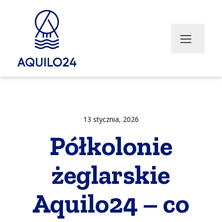
cje
hery
Transport bus (w przygotowaniu)
Zimowanie jachtów
Transport Jachtów
13 stycznia, 2026
Półkolonie
żeglarskie
Aquilo24 – co