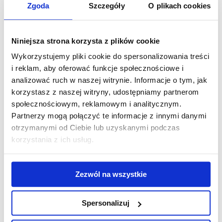
Zgoda
Szczegóły
O plikach cookies
klapkach. Mogą się przydać również buty do
wody, które ochronią nas przed ostrymi
kamieniami czy jeżowcami.
Niniejsza strona korzysta z plików cookie
Wykorzystujemy pliki cookie do spersonalizowania treści
10. Sznureczki, gumki lub smycze
i reklam, aby oferować funkcje społecznościowe i
zabezpieczające do okularów, do czapki z
analizować ruch w naszej witrynie. Informacje o tym, jak
daszkiem czy telefonu. Klamerki do
korzystasz z naszej witryny, udostępniamy partnerom
suszenia ręczników. Wiatr potrafi zaskoczyć
społecznościowym, reklamowym i analitycznym.
😉
Partnerzy mogą połączyć te informacje z innymi danymi
otrzymanymi od Ciebie lub uzyskanymi podczas
11.
Latarka
czołówka – weź, jeśli masz.
korzystania z ich usług.
12.
Śpiwór?
Na jachcie są prześcieradła,
koce i poduszki. Ten zestaw całkowicie
Zezwól na wszystkie
wystarcza w 95% przypadków. Jednakże,
jeśli jesteś zmarzluchem, a prognozy
Spersonalizuj
zapowiadają w nocy temp poniżej 15