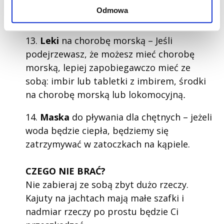
stopni, możesz zabrać sobie na wszelki
Odmowa
wypadek śpiwór.
13.
Leki
na chorobę morską – Jeśli
podejrzewasz, że możesz mieć chorobę
morską, lepiej zapobiegawczo mieć ze
sobą: imbir lub tabletki z imbirem, środki
na chorobę morską lub lokomocyjną
.
14.
Maska
do pływania dla chętnych – jeżeli
woda będzie ciepła, będziemy się
zatrzymywać w zatoczkach na kąpiele.
CZEGO NIE BRAĆ?
Nie zabieraj ze sobą zbyt dużo rzeczy.
Kajuty na jachtach mają małe szafki i
nadmiar rzeczy po prostu będzie Ci