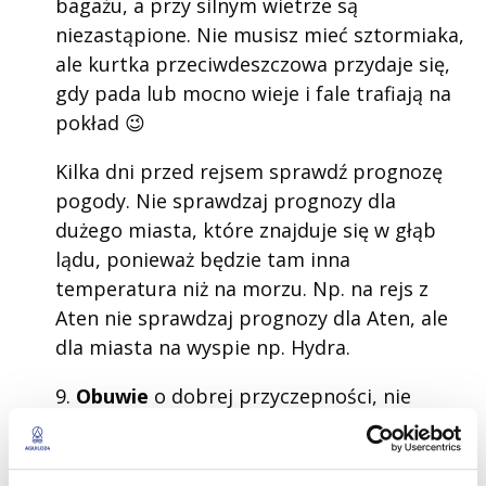
bagażu, a przy silnym wietrze są
niezastąpione. Nie musisz mieć sztormiaka,
ale kurtka przeciwdeszczowa przydaje się,
gdy pada lub mocno wieje i fale trafiają na
pokład 😉
Kilka dni przed rejsem sprawdź prognozę
pogody. Nie sprawdzaj prognozy dla
dużego miasta, które znajduje się w głąb
lądu, ponieważ będzie tam inna
temperatura niż na morzu. Np. na rejs z
Aten nie sprawdzaj prognozy dla Aten, ale
dla miasta na wyspie np. Hydra.
9.
Obuwie
o dobrej przyczepności, nie
zostawiające śladów np. sportowe na
miękkiej podeszwie. Po jachcie podczas
żeglugi nie chodzimy w japonkach i