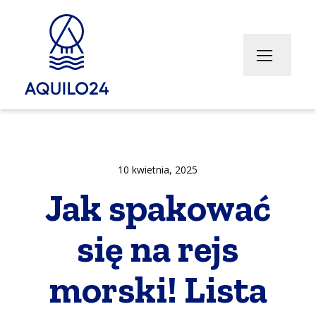
cje
hery
Transport bus (w przygotowaniu)
Zimowanie jachtów
Transport Jachtów
10 kwietnia, 2025
Jak spakować
się na rejs
morski! Lista