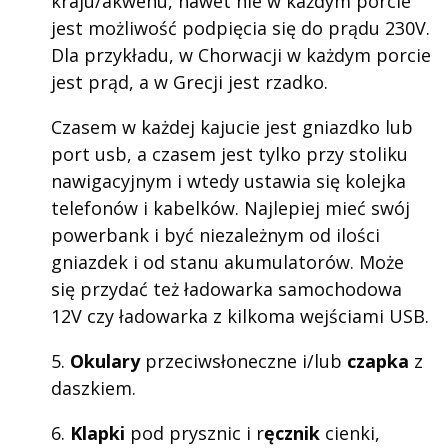
kraju/akwenu, nawet nie w każdym porcie
jest możliwość podpięcia się do prądu 230V.
Dla przykładu, w Chorwacji w każdym porcie
jest prąd, a w Grecji jest rzadko.
Czasem w każdej kajucie jest gniazdko lub
port usb, a czasem jest tylko przy stoliku
nawigacyjnym i wtedy ustawia się kolejka
telefonów i kabelków. Najlepiej mieć swój
powerbank i być niezależnym od ilości
gniazdek i od stanu akumulatorów. Może
się przydać też ładowarka samochodowa
12V czy ładowarka z kilkoma wejściami USB.
5.
Okulary
przeciwsłoneczne i/lub
czapka
z
daszkiem.
6.
Klapki
pod prysznic i r
ęcznik
cienki,