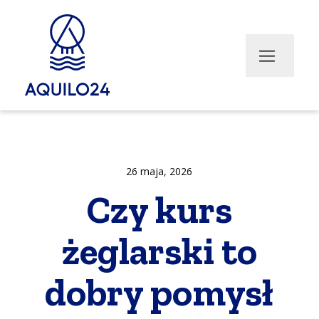
cje
hery
Transport bus (w przygotowaniu)
Zimowanie jachtów
Transport Jachtów
26 maja, 2026
Czy kurs
żeglarski to
dobry pomysł