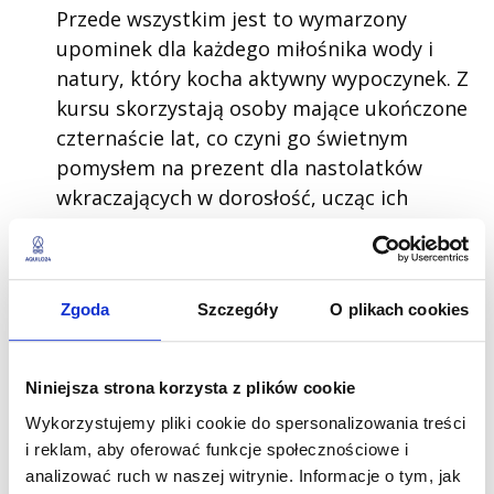
Przede wszystkim jest to wymarzony
upominek dla każdego miłośnika wody i
natury, który kocha aktywny wypoczynek. Z
kursu skorzystają osoby mające ukończone
czternaście lat, co czyni go świetnym
pomysłem na prezent dla nastolatków
wkraczających w dorosłość, ucząc ich
odpowiedzialności i pracy zespołowej.
Równie mocno zachwyceni będą dorośli,
pragnący oderwać się od rutyny i
Zgoda
Szczegóły
O plikach cookies
biurowego biurka. Nieważne, czy mowa o
znajomym, który uwielbia podróżować, czy
o przyjaciółce gotowej na nowe wyzwania.
Niniejsza strona korzysta z plików cookie
Każdy, kto ceni sobie wolność i przestrzeń,
Wykorzystujemy pliki cookie do spersonalizowania treści
z pewnością doceni taki podarunek.
i reklam, aby oferować funkcje społecznościowe i
analizować ruch w naszej witrynie. Informacje o tym, jak