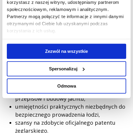
Co zyskuje osoba
korzystasz z naszej witryny, udostępniamy partnerom
obdarowana?
społecznościowym, reklamowym i analitycznym.
Partnerzy mogą połączyć te informacje z innymi danymi
otrzymanymi od Ciebie lub uzyskanymi podczas
Wybierając tego rodzaju niespodziankę,
korzystania z ich usług.
fundujesz bliskim kompleksowe
doświadczenie edukacyjne i życiowe. Udział
Zezwól na wszystkie
w zajęciach teoretycznych i praktycznych to
prawdziwa inwestycja w kompetencje
obdarowanej osoby. Czego dokładnie może
Spersonalizuj
spodziewać się uczestnik?
Odmowa
wiedzy teoretycznej z zakresu meteorologii,
przepisów i budowy jachtu,
umiejętności praktycznych niezbędnych do
bezpiecznego prowadzenia łodzi,
szansy na zdobycie oficjalnego patentu
żeglarskiego.